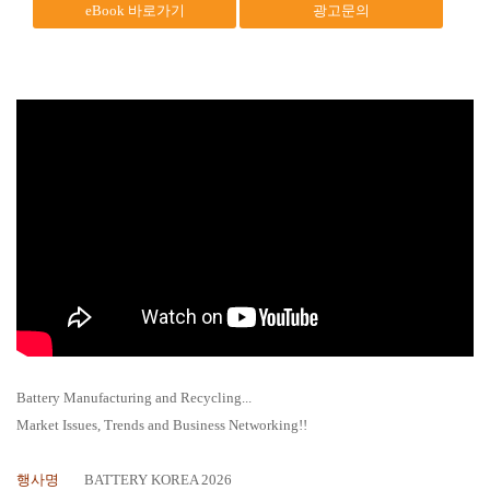
eBook 바로가기
광고문의
Battery Manufacturing and Recycling...
Market Issues, Trends and Business Networking!!
행사명
BATTERY KOREA 2026